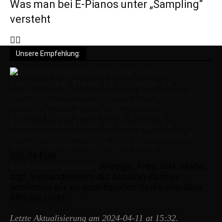
Was man bei E-Pianos unter „Sampling“
versteht
Unsere Empfehlung:
Yamaha Digital Piano P-45B, schwarz –
Elektronisches Klavier für Einsteiger für
authentisches Klavierspielen – Kompaktes &
leicht zu bedienendes Digital Piano
526,09 EUR
Bei Amazon ansehen
Anzeige. Preis inkl. MwSt.,
zzgl. Versandkosten. Als Amazon-Partner
verdienen wir an qualifizierten Verkäufen über
Affiliate Links.
Letzte Aktualisierung am 2024-04-11 at 15:32.