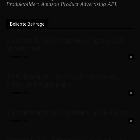
Produktbilder: Amazon Product Advertising API.
Beliebte Beiträge
So baust du ein E-Piano in weniger als 20
Minuten auf
Pianohelden
0
So funktionieren die Pedale bei Klavier,
Flügel und Digitalpiano
Pianohelden
0
So funktioniert die Tastatur eines E-Pianos
Pianohelden
0